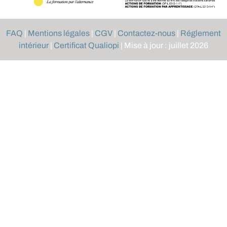
FAQ
|
Mentions légales
|
CGV
|
Contactez-nous
|
Réglement
intérieur
|
Certificat Qualiopi
| Mise à jour : juillet 2026