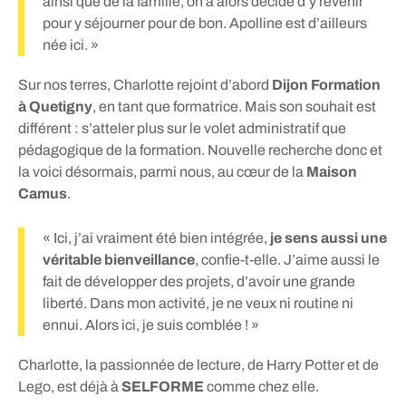
ainsi que de la famille, on a alors décidé d’y revenir
pour y séjourner pour de bon. Apolline est d’ailleurs
née ici. »
Sur nos terres, Charlotte rejoint d’abord
Dijon Formation
à Quetigny
, en tant que formatrice. Mais son souhait est
différent : s’atteler plus sur le volet administratif que
pédagogique de la formation. Nouvelle recherche donc et
la voici désormais, parmi nous, au cœur de la
Maison
Camus
.
« Ici, j’ai vraiment été bien intégrée,
je sens aussi une
véritable bienveillance
, confie-t-elle. J’aime aussi le
fait de développer des projets, d’avoir une grande
liberté. Dans mon activité, je ne veux ni routine ni
ennui. Alors ici, je suis comblée ! »
Charlotte, la passionnée de lecture, de Harry Potter et de
Lego, est déjà à
SELFORME
comme chez elle.