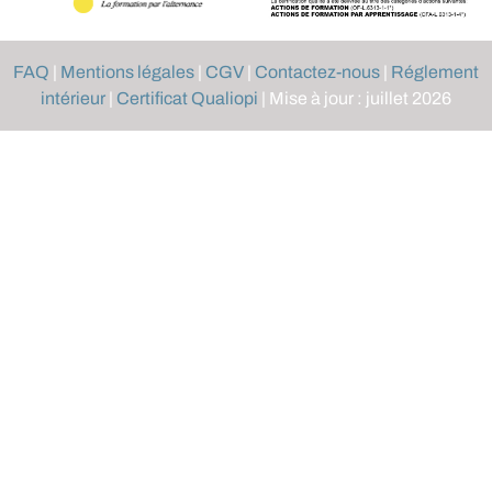
FAQ
|
Mentions légales
|
CGV
|
Contactez-nous
|
Réglement
intérieur
|
Certificat Qualiopi
| Mise à jour : juillet 2026