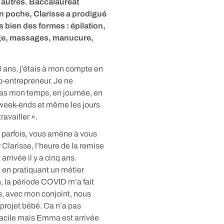
 autres. Baccalauréat
n poche, Clarisse a prodigué
 bien des formes : épilation,
ge, massages, manucure,
 ans, j’étais à mon compte en
o-entrepreneur. Je ne
as mon temps, en journée, en
 week-ends et même les jours
travailler ».
, parfois, vous amène à vous
r Clarisse, l’heure de la remise
arrivée il y a cinq ans.
en pratiquant un métier
 la période COVID m’a fait
uis, avec mon conjoint, nous
projet bébé. Ca n’a pas
facile mais Emma est arrivée