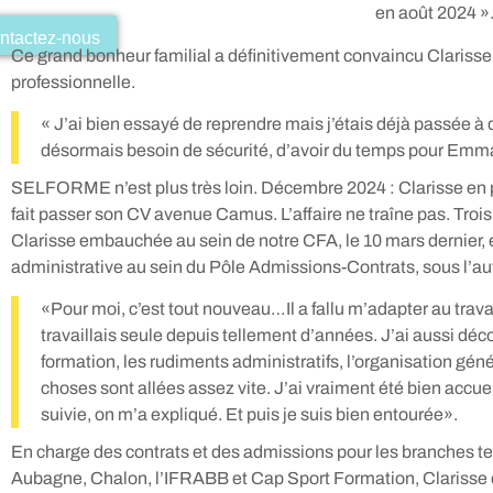
en août 2024 »
ntactez-nous
Ce grand bonheur familial a définitivement convaincu Clarisse
professionnelle.
« J’ai bien essayé de reprendre mais j’étais déjà passée à
désormais besoin de sécurité, d’avoir du temps pour Emm
SELFORME n’est plus très loin. Décembre 2024 : Clarisse en p
fait passer son CV avenue Camus. L’affaire ne traîne pas. Trois 
Clarisse embauchée au sein de notre CFA, le 10 mars dernier, 
administrative au sein du Pôle Admissions-Contrats, sous l’aut
«Pour moi, c’est tout nouveau…Il a fallu m’adapter au travai
travaillais seule depuis tellement d’années. J’ai aussi déco
formation, les rudiments administratifs, l’organisation gé
choses sont allées assez vite. J’ai vraiment été bien accue
suivie, on m’a expliqué. Et puis je suis bien entourée».
En charge des contrats et des admissions pour les branches ter
Aubagne, Chalon, l’IFRABB et Cap Sport Formation, Clarisse 