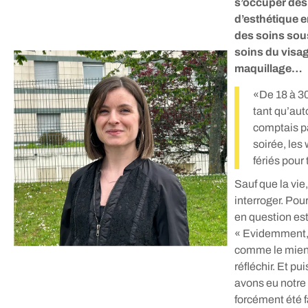
s’occuper des
d’esthétique e
des soins sous
soins du visa
maquillage…
«De 18 à 30
tant qu’aut
comptais p
soirée, les
fériés pour 
Sauf que la vie
interroger. Pou
en question est 
« Evidemment, 
comme le mien,
réfléchir. Et p
avons eu notre 
forcément été 