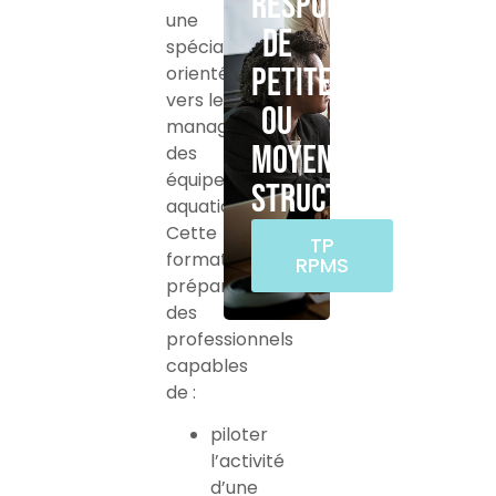
Responsable
une
de
spécialisation
petite
orientée
vers le
ou
management
moyenne
des
équipements
structure
aquatiques.
Cette
TP
formation
RPMS
prépare
des
professionnels
capables
de :
piloter
l’activité
d’une