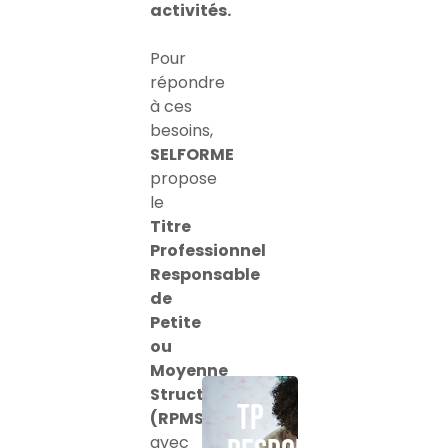
activités.
Pour
répondre
à ces
besoins,
SELFORME
propose
le
Titre
Professionnel
Responsable
de
Petite
ou
Moyenne
Structure
TP
(RPMS)
avec