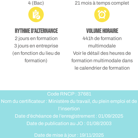
4 (Bac)
21 mois à temps complet
Rythme d'alternance
Volume horaire
2 jours en formation
441h de formation
3 jours en entreprise
multimodale
(en fonction du lieu de
Voir le détail des heures de
formation)
formation multimodale dans
le calendrier de formation
Code RNCP : 37681
Nom du certificateur : Ministère du travail, du plein emploi et de
l’insertion
Date d’échéance de l’enregistrement : 01/09/2025
Date de publication au JO : 01/08/2003
Date de mise à jour : 19/11/2025