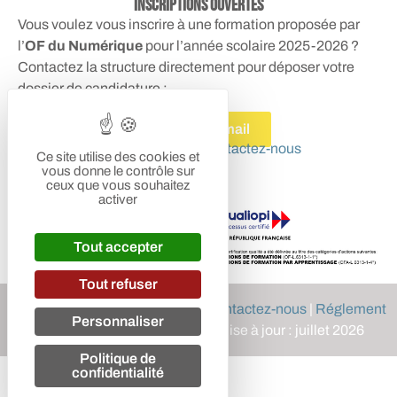
Inscriptions ouvertes
Vous voulez vous inscrire à une formation proposée par
l’
OF du Numérique
pour l’année scolaire 2025-2026 ?
Contactez la structure directement pour déposer votre
dossier de candidature :
Envoyer un mail
Des questions ?
Contactez-nous
Ce site utilise des cookies et
vous donne le contrôle sur
ceux que vous souhaitez
activer
Tout accepter
Tout refuser
FAQ
|
Mentions légales
|
CGV
|
Contactez-nous
|
Réglement
Personnaliser
intérieur
|
Certificat Qualiopi
| Mise à jour : juillet 2026
Politique de
confidentialité